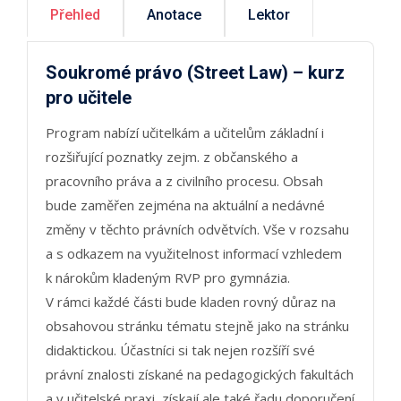
Přehled
Anotace
Lektor
Soukromé právo (Street Law) – kurz
pro učitele
Program nabízí učitelkám a učitelům základní i
rozšiřující poznatky zejm. z občanského a
pracovního práva a z civilního procesu. Obsah
bude zaměřen zejména na aktuální a nedávné
změny v těchto právních odvětvích. Vše v rozsahu
a s odkazem na využitelnost informací vzhledem
k nárokům kladeným RVP pro gymnázia.
V rámci každé části bude kladen rovný důraz na
obsahovou stránku tématu stejně jako na stránku
didaktickou. Účastníci si tak nejen rozšíří své
právní znalosti získané na pedagogických fakultách
a v učitelské praxi, získají ale také řadu doporučení