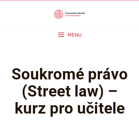
Skip
to
content
MENU
Soukromé právo
(Street law) –
kurz pro učitele