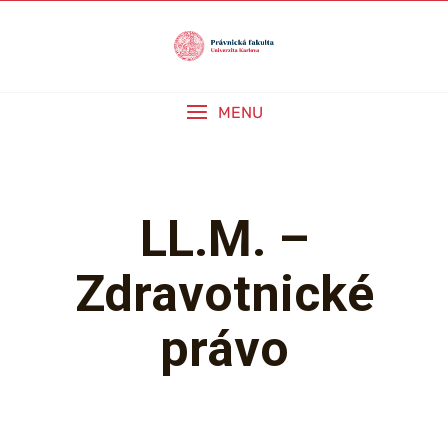
Skip
to
content
MENU
LL.M. –
Zdravotnické
právo