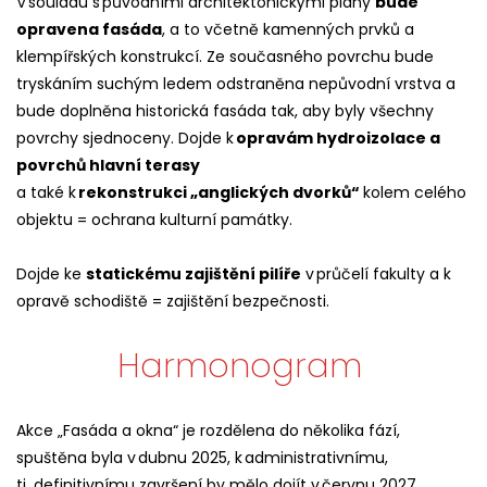
V souladu s původními architektonickými plány
bude
opravena fasáda
, a to včetně kamenných prvků a
klempířských konstrukcí. Ze současného povrchu bude
tryskáním suchým ledem odstraněna nepůvodní vrstva a
bude doplněna historická fasáda tak, aby byly všechny
povrchy sjednoceny. Dojde k
opravám hydroizolace a
povrchů hlavní terasy
a také k
rekonstrukci „anglických dvorků“
kolem celého
objektu = ochrana kulturní památky.
Dojde ke
statickému zajištění pilíře
v průčelí fakulty a k
opravě schodiště = zajištění bezpečnosti.
Harmonogram
Akce „Fasáda a okna“ je rozdělena do několika fází,
spuštěna byla v dubnu 2025, k administrativnímu,
tj. definitivnímu završení by mělo dojít v červnu 2027.