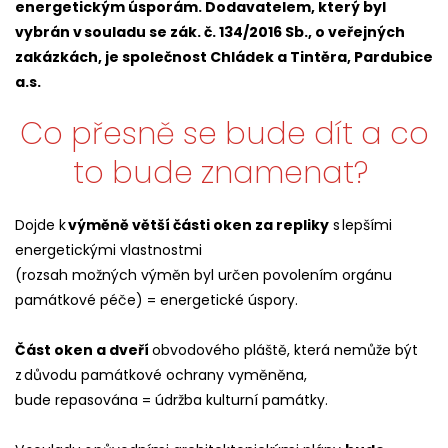
energetickým úsporám. Dodavatelem, který byl
vybrán v souladu se zák. č. 134/2016 Sb., o veřejných
zakázkách, je společnost Chládek a Tintěra, Pardubice
a.s.
Co přesně se bude dít a co
to bude znamenat?
Dojde k
výměně větší části oken za repliky
s lepšími
energetickými vlastnostmi
(rozsah možných výměn byl určen povolením orgánu
památkové péče) = energetické úspory.
Část oken a dveří
obvodového pláště, která nemůže být
z důvodu památkové ochrany vyměněna,
bude repasována = údržba kulturní památky.