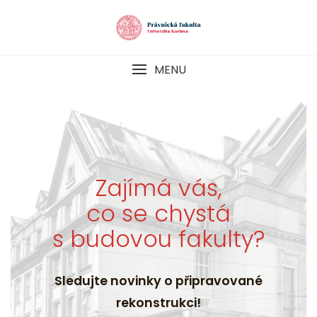
Skip
to
content
MENU
Zajímá vás,
co se chystá
s budovou fakulty?
Sledujte novinky o připravované
rekonstrukci!