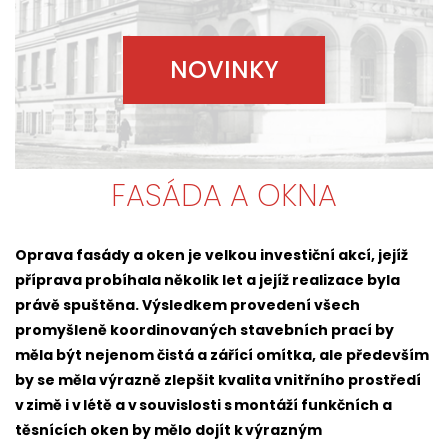
NOVINKY
FASÁDA A OKNA
Oprava fasády a oken je velkou investiční akcí, jejíž
příprava probíhala několik let a jejíž realizace byla
právě spuštěna. Výsledkem provedení všech
promyšleně koordinovaných stavebních prací by
měla být nejenom čistá a zářící omítka, ale především
by se měla výrazně zlepšit kvalita vnitřního prostředí
v zimě i v létě a v souvislosti s montáží funkčních a
těsnících oken by mělo dojít k výrazným