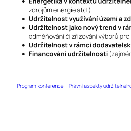
Energetika v kontextu udržitelné
zdrojům energie atd.)
Udržitelnost využívání území a z
Udržitelnost jako nový trend v 
odměňování či zřizování výborů pro
Udržitelnost v rámci dodavatels
Financování udržitelnosti
(zejmén
Program konference – Právní aspekty udržitelnéh