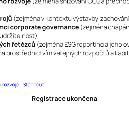
ho rozvoje
(zejména snižování CO2 a přechod 
drojů
(zejména v kontextu výstavby, zachován
rámci corporate governance
(zejména chápání
 udržitelnost)
kých řetězců
(zejména ESG reporting a jeho ov
a prostřednictvím veřejných rozpočtů a kapi
o rozvoje
Stáhnout
Registrace ukončena