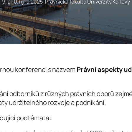
9. a 10. října 2025, Právnická fakulta Univerzity Karlovy
ornou konferenci s názvem
Právní aspekty ud
tkání odborníků z různých právních oborů zej
ty udržitelného rozvoje a podnikání.
dující podtémata: