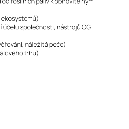
od fosilních paliv k obnovitelným
í ekosystémů)
 účelu společnosti, nástrojů CG,
ěřování, náležitá péče)
tálového trhu)