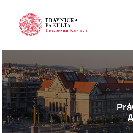
Prá
A