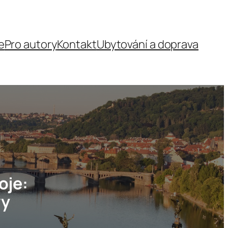
e
Pro autory
Kontakt
Ubytování a doprava
oje:
vy