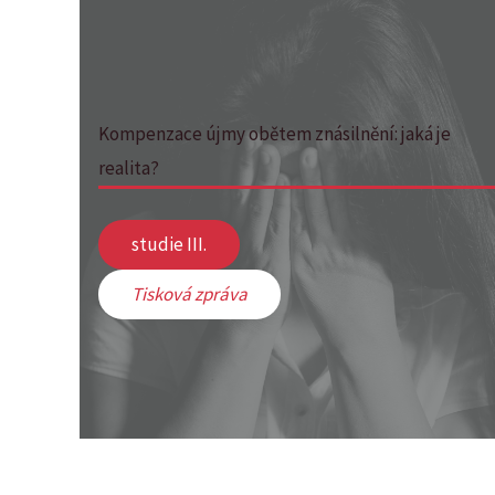
Kompenzace újmy obětem znásilnění: jaká je
realita?
studie III.
Tisková zpráva