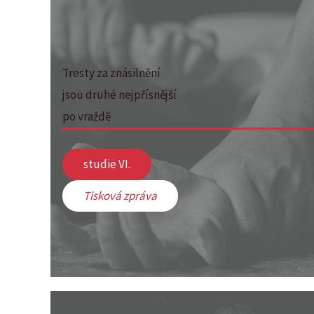
Tresty za znásilnění
jsou druhé nejpřísnější
po vraždě
studie VI.
Tisková zpráva