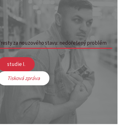
Tresty za nouzového stavu: nedořešený problém
studie I.
Tisková zpráva