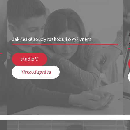
Jak české soudy rozhodují o výživném
studie V.
Tisková zpráva