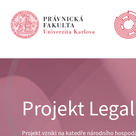
Přeskočit
na
obsah
Projekt Lega
Projekt vznikl na katedře národního hospodář