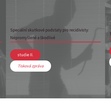
Speciální skutkové podstaty pro recidivisty:
Nepromyšlené a škodlivé
studie II.
Tisková zpráva
Archiv aktualit