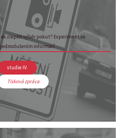
Jak zlepšit výběr pokut? Experiment se
zjednodušením informací
studie IV.
Tisková zpráva