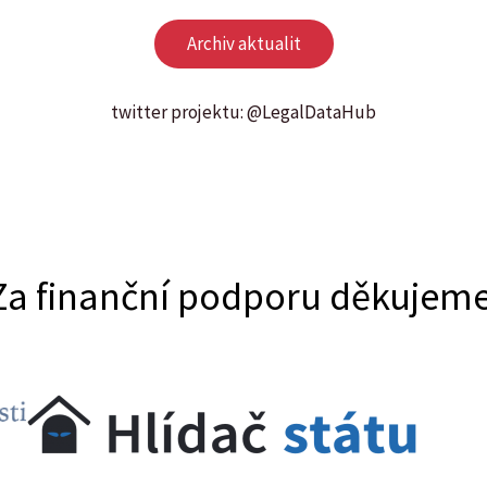
Archiv aktualit
twitter projektu:
@LegalDataHub
Za finanční podporu děkujem