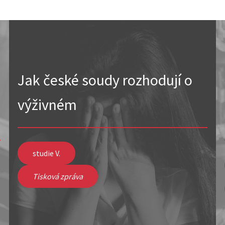
Jak české soudy rozhodují o
výživném
studie V.
Tisková zpráva